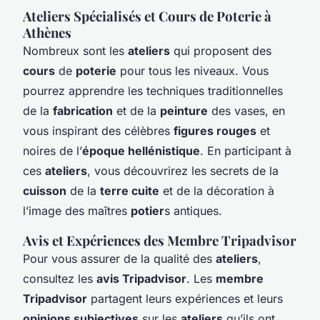
Ateliers Spécialisés et Cours de Poterie à
Athènes
Nombreux sont les
ateliers
qui proposent des
cours
de
poterie
pour tous les niveaux. Vous
pourrez apprendre les techniques traditionnelles
de la
fabrication
et de la
peinture
des vases, en
vous inspirant des célèbres
figures rouges
et
noires de l’
époque hellénistique
. En participant à
ces
ateliers
, vous découvrirez les secrets de la
cuisson
de la
terre cuite
et de la décoration à
l’image des maîtres
potier
s antiques.
Avis et Expériences des Membre Tripadvisor
Pour vous assurer de la qualité des
ateliers
,
consultez les
avis Tripadvisor
. Les
membre
Tripadvisor
partagent leurs expériences et leurs
opinions subjectives
sur les
ateliers
qu’ils ont