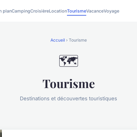
n plan
Camping
Croisière
Location
Tourisme
Vacance
Voyage
Accueil
› Tourisme
🗺️
Tourisme
Destinations et découvertes touristiques