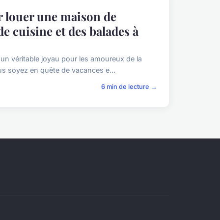
r louer une maison de
e cuisine et des balades à
 un véritable joyau pour les amoureux de la
ous soyez en quête de vacances e...
6 min de lecture →