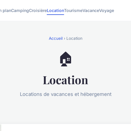
n plan
Camping
Croisière
Location
Tourisme
Vacance
Voyage
Accueil
› Location
🏠
Location
Locations de vacances et hébergement