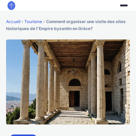
Accueil
›
Tourisme
›
Comment organiser une visite des sites
historiques de l'Empire byzantin en Grèce?