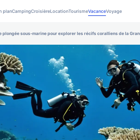
n plan
Camping
Croisière
Location
Tourisme
Vacance
Voyage
e plongée sous-marine pour explorer les récifs coralliens de la Gran