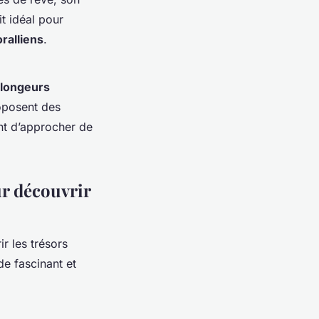
it idéal pour
oralliens
.
longeurs
oposent des
nt d’approcher de
r découvrir
r les trésors
e fascinant et