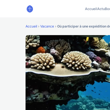
Accueil
Actu
Bo
Accueil
›
Vacance
›
Où participer à une expédition d