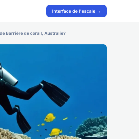
Interface de l'escale →
de Barrière de corail, Australie?