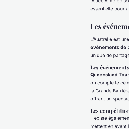
espèces de poisso
essentielle pour 
Les événeme
L’Australie est u
événements de 
unique de partage
Les événements
Queensland Tou
on compte le célè
la Grande Barrièr
offrant un specta
Les compétitio
Il existe égaleme
mettent en avant