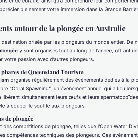
ns et de coraux, ainsi qu’à comprendre leur comportement
apprécier pleinement votre immersion dans la Grande Barrièr
nts autour de la plongée en Australie
ne destination prisée par les plongeurs du monde entier. De
plongée
y sont organisés tout au long de l’année, offrant u
r votre passion avec d’autres plongeurs.
 phares de Queensland Tourism
rism
organise régulièrement des événements dédiés à la pl
bre "Coral Spawning", un événement annuel qui a lieu lors
e libèrent simultanément leurs œufs et leurs spermatozoïdes
cle à couper le souffle aux plongeurs.
ns de plongée
nt des compétitions de plongée, telles que l’Open Water Div
 les compétences techniques des plongeurs. Ces événement