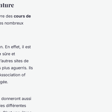
enture
ivre des
cours de
 ses nombreux
 En effet, il est
e
sûre et
’autres sites de
plus aguerris. Ils
Association of
ngée.
 donneront aussi
les différentes