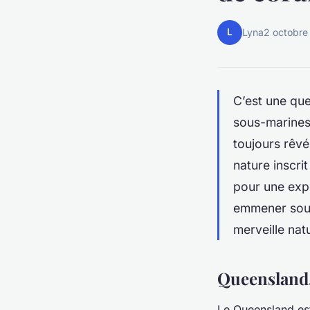
L
Lyna
2 octobre
C’est une qu
sous-marines
toujours rêvé
nature inscr
pour une expé
emmener sous 
merveille natu
Queensland,
Le Queensland es