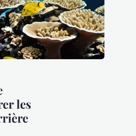
e
er les
rrière