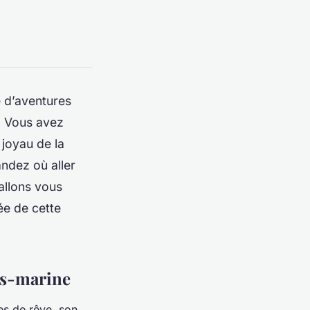
 d’aventures
. Vous avez
 joyau de la
ndez où aller
allons vous
ée de cette
us-marine
es de rêve, son