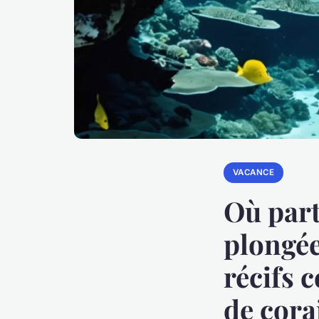
VACANCE
Où part
plongée
récifs 
de cora