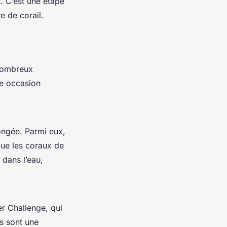
. C’est une étape
e de corail.
 nombreux
ne occasion
ongée. Parmi eux,
que les coraux de
 dans l’eau,
er Challenge, qui
s sont une