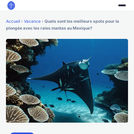
Accueil
›
Vacance
›
Quels sont les meilleurs spots pour la
plongée avec les raies mantas au Mexique?